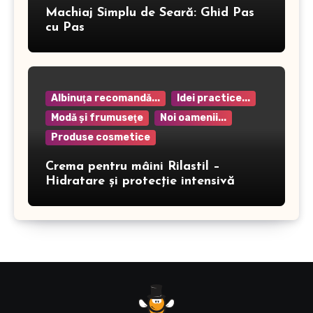
Machiaj Simplu de Seară: Ghid Pas
cu Pas
Albinuţa recomandă...
Idei practice...
Modă şi frumuseţe
Noi oamenii...
Produse cosmetice
Crema pentru mâini Rilastil –
Hidratare și protecție intensivă