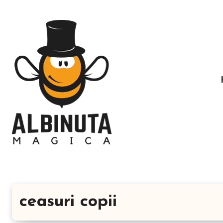
Sari
la
conținut
ceasuri copii