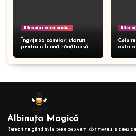
Albinuţa recomandă...
Albinu
Îngrijirea câinilor: sfaturi
Cele m
pentru o blană sănătoasă și
auto o
prevenirea dermatitei
Albinuţa Magică
Rareori ne gândim la ceea ce avem, dar mereu la ceea ce 