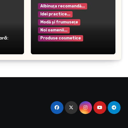
Albinuţa recomandă...
Idei practice...
Modă şi frumuseţe
Noi oamenii...
ară:
Produse cosmetice
Crema pentru mâini Rilastil
– Hidratare și protecție
intensivă