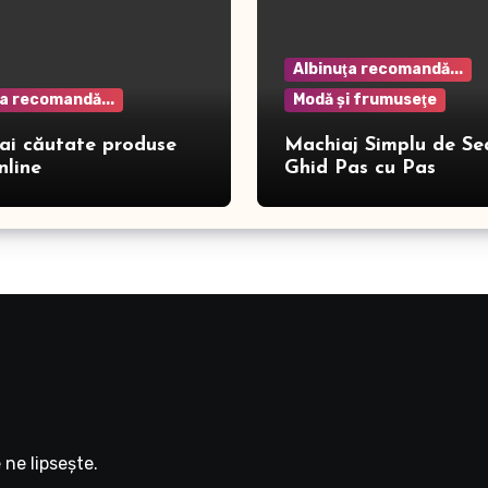
Albinuţa recomandă...
ţa recomandă...
Modă şi frumuseţe
ai căutate produse
Machiaj Simplu de Se
nline
Ghid Pas cu Pas
ne lipseşte.