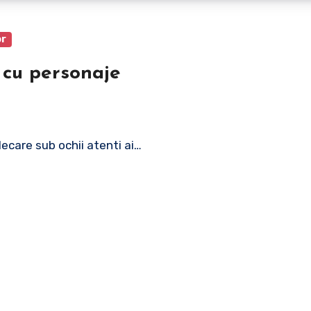
or
i cu personaje
plecare sub ochii atenti ai…