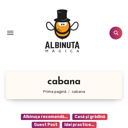
Sari
la
conținut
cabana
Prima pagină
cabana
Albinuţa recomandă...
Casă şi grădină
Guest Post
Idei practice...