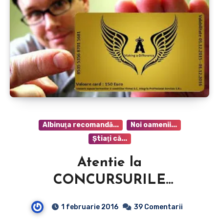
Albinuţa recomandă...
Noi oamenii...
Ştiaţi că...
Atentie la
CONCURSURILE
organizate online! Allegria
1 februarie 2016
39 Comentarii
VIP Card înşelătorie pe