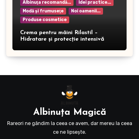
Albinuţa recomandă...
Idei practice...
Modă şi frumuseţe
Noi oamenii...
Produse cosmetice
Crema pentru mâini Rilastil –
Hidratare și protecție intensivă
Albinuţa Magică
Rareori ne gândim la ceea ce avem, dar mereu la ceea
ce ne lipseşte.