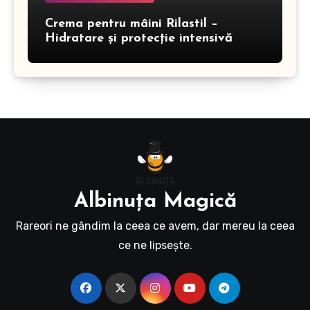
Crema pentru mâini Rilastil –
Hidratare și protecție intensivă
Albinuţa Magică
Rareori ne gândim la ceea ce avem, dar mereu la ceea
ce ne lipseşte.