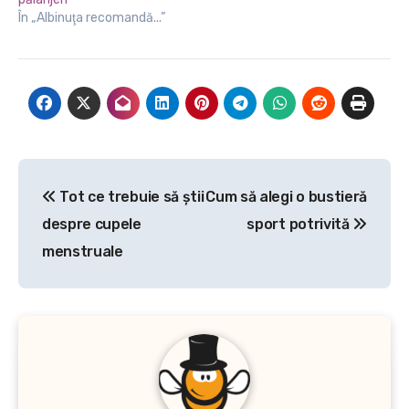
HPV. Virusul HPV (Human
În „Albinuţa recomandă...”
Papillomavirus) este unul
dintre…
Navigare
Tot ce trebuie să știi
Cum să alegi o bustieră
în
despre cupele
sport potrivită
articole
menstruale