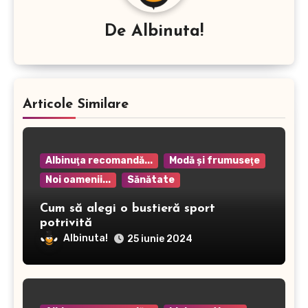
De
Albinuta!
Articole Similare
Albinuţa recomandă...
Modă şi frumuseţe
Noi oamenii...
Sănătate
Cum să alegi o bustieră sport
potrivită
Albinuta!
25 iunie 2024