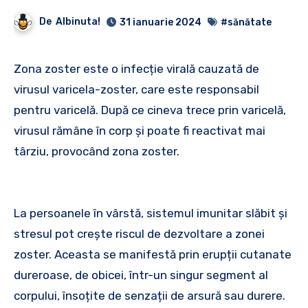
De
Albinuta!
31 ianuarie 2024
#sănătate
Zona zoster este o infecție virală cauzată de
virusul varicela-zoster, care este responsabil
pentru varicelă. După ce cineva trece prin varicelă,
virusul rămâne în corp și poate fi reactivat mai
târziu, provocând zona zoster.
La persoanele în vârstă, sistemul imunitar slăbit și
stresul pot crește riscul de dezvoltare a zonei
zoster. Aceasta se manifestă prin erupții cutanate
dureroase, de obicei, într-un singur segment al
corpului, însoțite de senzații de arsură sau durere.