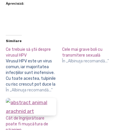
Apreciază:
Similare
Ce trebuie să știi despre
Cele mai grave boli cu
virusul HPV
transmitere sexuală
Virusul HPV este un virus
În „Albinuţa recomandă...”
comun, iar majoritatea
infecțiilor sunt inofensive.
Cu toate acestea, tulpinile
cu risc crescut pot duce la
probleme serioase de
În „Albinuţa recomandă...”
sănătate, cum ar fi
cancerul. Vaccinarea,
screening-ul regulat și
educația sunt cheile
Cât de îngrijorătoare
pentru prevenirea și
poate fi mușcătura de
gestionarea infecțiilor cu
păianjen