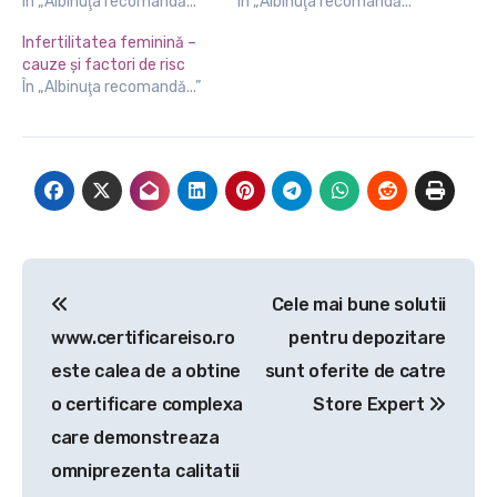
În „Albinuţa recomandă...”
În „Albinuţa recomandă...”
Infertilitatea feminină –
cauze și factori de risc
În „Albinuţa recomandă...”
Navigare
Cele mai bune solutii
în
www.certificareiso.ro
pentru depozitare
articole
este calea de a obtine
sunt oferite de catre
o certificare complexa
Store Expert
care demonstreaza
omniprezenta calitatii