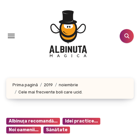
Sari
la
conținut
Prima pagină
2019
noiembrie
Cele mai frecvente boli care ucid.
Albinuţa recomandă...
Idei practice...
Noi oamenii...
Sănătate