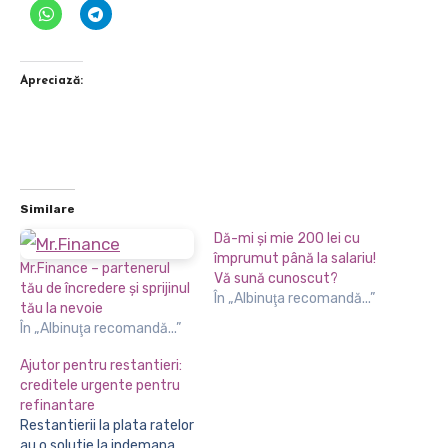
Apreciază:
Similare
Dă-mi și mie 200 lei cu
împrumut până la salariu!
Mr.Finance – partenerul
Vă sună cunoscut?
tău de încredere și sprijinul
În „Albinuţa recomandă...”
tău la nevoie
În „Albinuţa recomandă...”
Ajutor pentru restantieri:
creditele urgente pentru
refinantare
Restantierii la plata ratelor
au o solutie la indemana