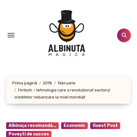
Sari
la
conținut
Prima pagină
2018
februarie
Fintech – tehnologia care a revoluționat sectorul
creditelor nebancare la nivel mondial!
Albinuţa recomandă...
Economic
Guest Post
Poveşti de succes