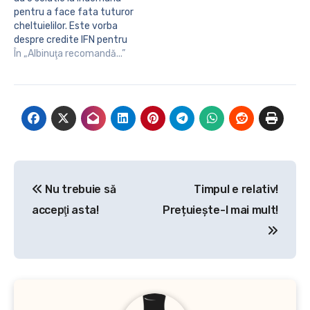
pentru a face fata tuturor
cheltuielilor. Este vorba
despre credite IFN pentru
restantieri, de care pot
În „Albinuţa recomandă...”
beneficia rapid, chiar din
confortul locuintei.
Institutiile financiare
nebancare sunt foarte
populare pentru ca acorda
credite fara a solicita
multe acte, uneori doar pe
baza…
Navigare
Nu trebuie să
Timpul e relativ!
în
accepţi asta!
Prețuiește-l mai mult!
articole