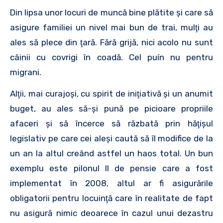
Din lipsa unor locuri de muncă bine plătite şi care să
asigure familiei un nivel mai bun de trai, mulţi au
ales să plece din ţară. Fără grijă, nici acolo nu sunt
câinii cu covrigi în coadă. Cel puín nu pentru
migrani.
Alţii, mai curajoşi, cu spirit de iniţiativă şi un anumit
buget, au ales să-şi pună pe picioare propriile
afaceri şi să încerce să răzbată prin hăţişul
legislativ pe care cei aleşi caută să îl modifice de la
un an la altul creând astfel un haos total. Un bun
exemplu este pilonul II de pensie care a fost
implementat în 2008, altul ar fi asigurările
obligatorii pentru locuinţă care în realitate de fapt
nu asigură nimic deoarece în cazul unui dezastru