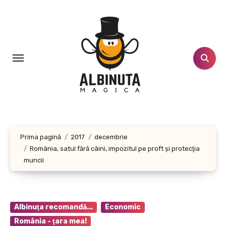
Sari
la
conținut
Prima pagină
2017
decembrie
România, satul fără câini, impozitul pe proft şi protecţia
muncii
Albinuţa recomandă...
Economic
România - ţara mea!