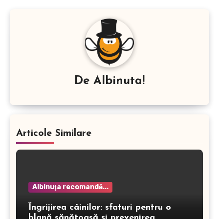
De
Albinuta!
Articole Similare
Albinuţa recomandă...
Îngrijirea câinilor: sfaturi pentru o
blană sănătoasă și prevenirea