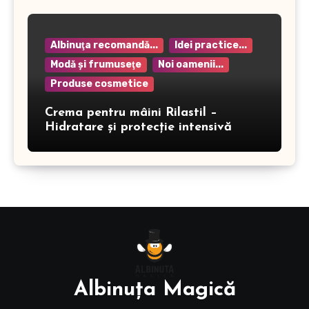
Albinuţa recomandă...
Idei practice...
Modă şi frumuseţe
Noi oamenii...
Produse cosmetice
Crema pentru mâini Rilastil –
Hidratare și protecție intensivă
Albinuţa Magică