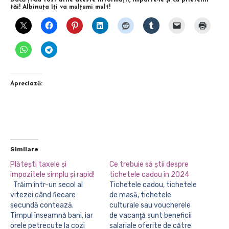
tăi! Albinuţa îţi va mulţumi mult!
Apreciază:
Similare
Plăteşti taxele şi
Ce trebuie să știi despre
impozitele simplu şi rapid!
tichetele cadou în 2024
Trăim într-un secol al
Tichetele cadou, tichetele
vitezei când fiecare
de masă, tichetele
secundă contează.
culturale sau voucherele
Timpul înseamnă bani, iar
de vacanţă sunt beneficii
orele petrecute la cozi
salariale oferite de către