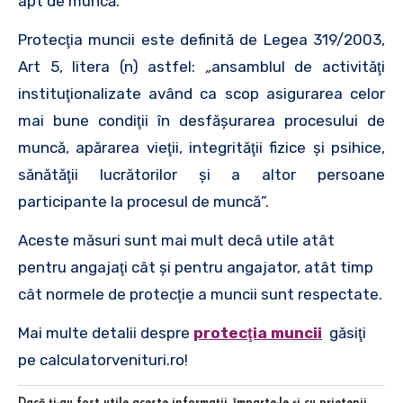
apt de muncă.
Protecţia muncii este definită de Legea 319/2003,
Art 5, litera (n) astfel:
„
ansamblul de activităţi
instituţionalizate având ca scop asigurarea celor
mai bune condiţii în desfăşurarea procesului de
muncă, apărarea vieţii, integrităţii fizice şi psihice,
sănătăţii lucrătorilor şi a altor persoane
participante la procesul de muncă”.
Aceste măsuri sunt mai mult decâ utile atât
pentru angajaţi cât şi pentru angajator, atât timp
cât normele de protecţie a muncii sunt respectate.
Mai multe detalii despre
protecţia muncii
găsiţi
pe calculatorvenituri.ro!
Dacă ţi-au fost utile aceste informaţii, împarte-le şi cu prietenii