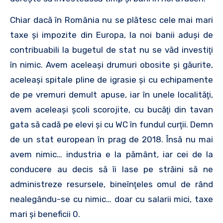
Chiar dacă în România nu se plătesc cele mai mari
taxe şi impozite din Europa, la noi banii aduşi de
contribuabili la bugetul de stat nu se văd investiţi
în nimic. Avem aceleaşi drumuri obosite şi găurite,
aceleaşi spitale pline de igrasie şi cu echipamente
de pe vremuri demult apuse, iar în unele localităţi,
avem aceleaşi şcoli scorojite, cu bucăţi din tavan
gata să cadă pe elevi şi cu WC în fundul curţii. Demn
de un stat european în prag de 2018. Însă nu mai
avem nimic… industria e la pământ, iar cei de la
conducere au decis să îi lase pe străini să ne
administreze resursele, bineînţeles omul de rând
nealegându-se cu nimic… doar cu salarii mici, taxe
mari şi beneficii 0.