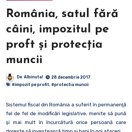
România, satul fără
câini, impozitul pe
proft şi protecţia
muncii
De
Albinuta!
28 decembrie 2017
#impozit pe profit
,
#protectia muncii
Sistemul fiscal din România a suferit în permanenţă
fel de fel de modificări legislative, menite să pună
şi mai mult în încurcătură orice persoană care
doreşte să investească timp şi bani în noi afaceri.