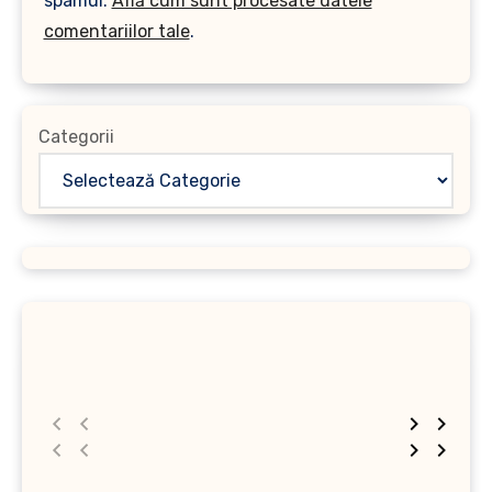
spamul.
Află cum sunt procesate datele
comentariilor tale
.
Categorii