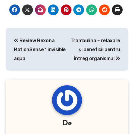
Navigare
Review Rexona
Trambulina – relaxare
în
MotionSense™ invisible
şi beneficii pentru
articole
aqua
întreg organismul
De