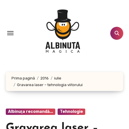
Sari
la
conținut
Prima pagină
2016
iulie
Gravarea laser – tehnologia viitorului
Albinuţa recomandă...
Tehnologie
Gravarea laser –