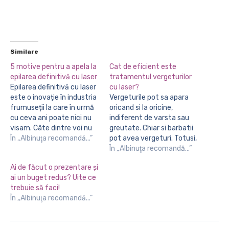
Similare
5 motive pentru a apela la
Cat de eficient este
epilarea definitivă cu laser
tratamentul vergeturilor
Epilarea definitivă cu laser
cu laser?
este o inovație în industria
Vergeturile pot sa apara
frumuseții la care în urmă
oricand si la oricine,
cu ceva ani poate nici nu
indiferent de varsta sau
visam. Câte dintre voi nu
greutate. Chiar si barbatii
v-ați dorit ceva care să vă
În „Albinuţa recomandă...”
pot avea vergeturi. Totusi,
scape ușor și pe termen
femeile sunt cele mai
În „Albinuţa recomandă...”
lung de părul nedorit? Din
deranjate si afectate de
Ai de făcut o prezentare şi
fericire acum ne putem
aceasta problema
ai un buget redus? Uite ce
bucura de epilare definitiva
estetica. Daca va
trebuie să faci!
laser…
complexeaza vergeturile
În „Albinuţa recomandă...”
si ezitati sa purtati la plaja
costumul de baie sau sa
purtati o fusta mai…