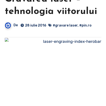
tehnologia viitorului
De
28 iulie 2016
#gravare laser
,
#pin.ro